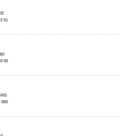
SIE
3 61
460
9 00
 SNS
 800