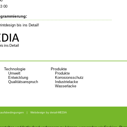
60
3 00
ogrammierung:
ntdesign bis ins Detail!
Technologie
Produkte
Umwelt
Produkte
Entwicklung
Korrosionsschutz
Qualitätsanspruch
Industrielacke
Wasserlacke
rkaufsbedingungen
|
Webdesign by detail-MEDIA